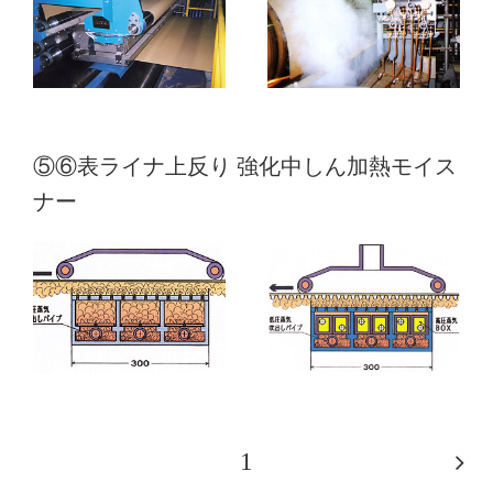
⑤⑥表ライナ上反り 強化中しん加熱モイス
ナー
1