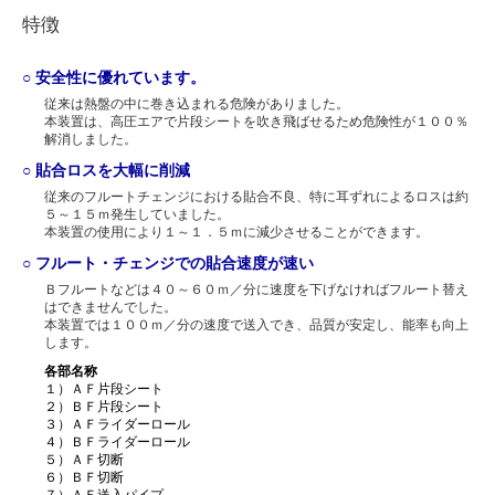
特徴
○ 安全性に優れています。
従来は熱盤の中に巻き込まれる危険がありました。
本装置は、高圧エアで片段シートを吹き飛ばせるため危険性が１００％
解消しました。
○ 貼合ロスを大幅に削減
従来のフルートチェンジにおける貼合不良、特に耳ずれによるロスは約
５～１５ｍ発生していました。
本装置の使用により１～１．５ｍに減少させることができます。
○ フルート・チェンジでの貼合速度が速い
Ｂフルートなどは４０～６０ｍ／分に速度を下げなければフルート替え
はできませんでした。
本装置では１００ｍ／分の速度で送入でき、品質が安定し、能率も向上
します。
各部名称
１）ＡＦ片段シート
２）ＢＦ片段シート
３）ＡＦライダーロール
４）ＢＦライダーロール
５）ＡＦ切断
６）ＢＦ切断
７）ＡＦ送入パイプ