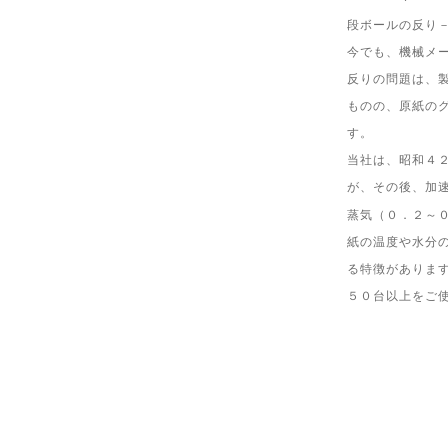
段ボールの反り
今でも、機械メ
反りの問題は、
ものの、原紙の
す。
当社は、昭和４
が、その後、加
蒸気（０．２～
紙の温度や水分
る特徴がありま
５０台以上をご