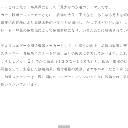
－－－これは段ボール業界にとって「最大かつ永遠のテーマ」です。
ーカー・段ボールメーカーともに、設備の改良・工夫など、あらゆる努力を続
製紙技術の進歩により原紙水分のバラツキが減少し、かつてほどひどい反りは
グレード・坪量の多様化によって多種多様になり、いまだ充分に解決されてい
２年よりコルゲータ周辺機器メーカーとして、生産性の向上、品質の改善に寄
速スチーマー、各種モイスナーを開発、反りの改善に努力しております。これ
２
０．４ｋｇ／ｃｍ
）でかつ高温（１２０℃～１３０℃）と、低温・加湿の組
の調整をして、安定した接着効果、糊付着量の減少、省エネルギーなど非常に
す。加速スチーマーは、現在国内のコルゲートマシンの４０％に装備され、各
使用いただいております。