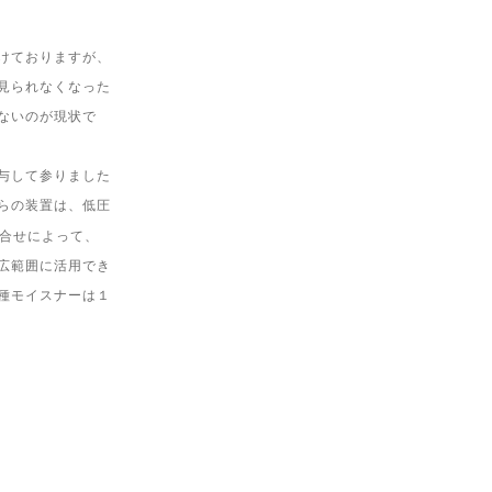
けておりますが、
見られなくなった
ないのが現状で
与して参りました
らの装置は、低圧
合せによって、
広範囲に活用でき
種モイスナーは１